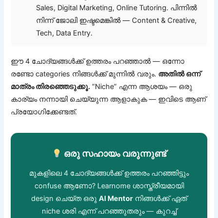
Sales, Digital Marketing, Online Tutoring. പിന്നിൽ
നിന്ന് ജോലി ഇഷ്ടമെങ്കിൽ — Content & Creative,
Tech, Data Entry.
ഈ 4 ചോദ്യങ്ങൾക്ക് ഉത്തരം പറഞ്ഞാൽ — ഒന്നോ
രണ്ടോ categories നിങ്ങൾക്ക് മുന്നിൽ വരും.
അതിൽ ഒന്ന്
മാത്രം തിരഞ്ഞെടുക്കൂ.
“Niche” എന്ന ആശയം — ഒരു
കാര്യം നന്നായി ചെയ്യുന്ന ആളാകുക — ഇവിടെ ആണ്
പ്രയോഗിക്കേണ്ടത്.
ഒരു സഹായം വരുന്നുണ്ട്
മുകളിലെ 4 ചോദ്യങ്ങൾക്ക് ഉത്തരം പറഞ്ഞിട്ടും
confuse ആണോ? Learnome ശാസ്ത്രീയമായി
design ചെയ്ത ഒരു
AI Mentor
നിങ്ങൾക്ക് ഏത്
niche ശരി എന്ന് പറഞ്ഞുതരും — കുറച്ച്