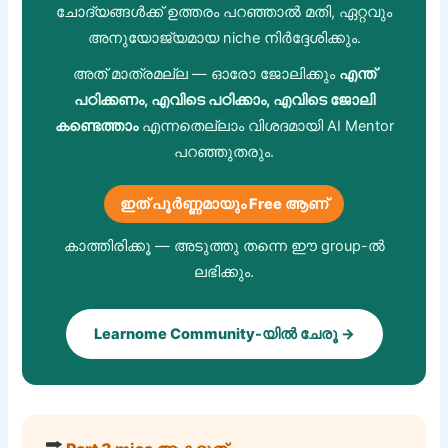
ചോദ്യങ്ങൾക്ക് ഉത്തരം പറഞ്ഞാൽ മതി, ഏറ്റവും
അനുയോജ്യമായ niche നിർദ്ദേശിക്കും.
അത് മാത്രമല്ല — ഓരോ ജോലിക്കും
എന്ത്
പഠിക്കണം, എവിടെ പഠിക്കാം, എവിടെ ജോലി
കണ്ടെത്താം
എന്നതെല്ലാം വിശദമായി AI Mentor
പറഞ്ഞുതരും.
ഇത് പൂർണ്ണമായും Free ആണ്
കാത്തിരിക്കൂ — അടുത്തു തന്നെ ഈ group-ൽ
ലഭിക്കും.
Learnome Community-യിൽ ചേരൂ →