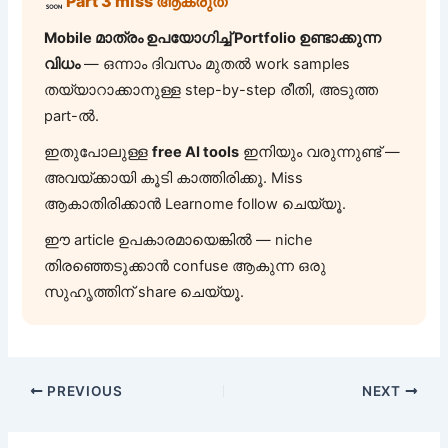
Part 3 miss ആകരുത്
Mobile മാത്രം ഉപയോഗിച്ച് Portfolio ഉണ്ടാക്കുന്ന
വിധം
— ഒന്നാം ദിവസം മുതൽ work samples
തയ്യാറാക്കാനുള്ള step-by-step രീതി, അടുത്ത
part-ൽ.
ഇതുപോലുള്ള
free AI tools
ഇനിയും വരുന്നുണ്ട് —
അവയ്ക്കായി കൂടി കാത്തിരിക്കൂ. Miss
ആകാതിരിക്കാൻ Learnome follow ചെയ്യൂ.
ഈ article ഉപകാരമായെങ്കിൽ — niche
തിരഞ്ഞെടുക്കാൻ confuse ആകുന്ന ഒരു
സുഹൃത്തിന് share ചെയ്യൂ.
PREVIOUS
NEXT