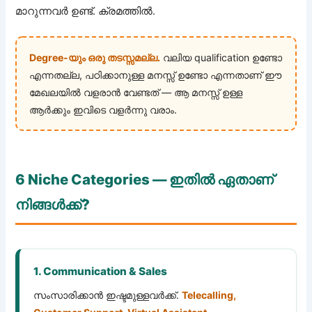
മാറുന്നവർ ഉണ്ട്. ക്രമത്തിൽ.
Degree-യും ഒരു തടസ്സമല്ല.
വലിയ qualification ഉണ്ടോ
എന്നതല്ല, പഠിക്കാനുള്ള മനസ്സ് ഉണ്ടോ എന്നതാണ് ഈ
മേഖലയിൽ വളരാൻ വേണ്ടത് — ആ മനസ്സ് ഉള്ള
ആർക്കും ഇവിടെ വളർന്നു വരാം.
6 Niche Categories — ഇതിൽ ഏതാണ്
നിങ്ങൾക്ക്?
1. Communication & Sales
സംസാരിക്കാൻ ഇഷ്ടമുള്ളവർക്ക്.
Telecalling,