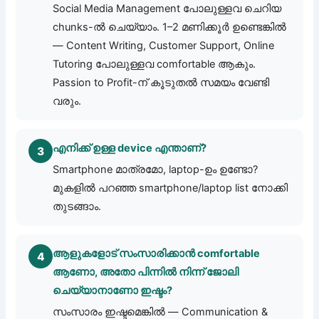
Social Media Management പോലുള്ളവ ചെറിയ
chunks-ൽ ചെയ്യാം. 1–2 മണിക്കൂർ ഉണ്ടെങ്കിൽ
— Content Writing, Customer Support, Online
Tutoring പോലുള്ളവ comfortable ആകും.
Passion to Profit-ന് കൂടുതൽ സമയം വേണ്ടി
വരും.
എനിക്ക് ഉള്ള device എന്താണ്?
3
Smartphone മാത്രമോ, laptop-ഉം ഉണ്ടോ?
മുകളിൽ പറഞ്ഞ smartphone/laptop list നോക്കി
തുടങ്ങാം.
ആളുകളോട് സംസാരിക്കാൻ comfortable
4
ആണോ, അതോ പിന്നിൽ നിന്ന് ജോലി
ചെയ്യാനാണോ ഇഷ്ടം?
സംസാരം ഇഷ്ടമെങ്കിൽ — Communication &