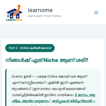
Skip
to
learnome
content
learn,earn from home
Part 2 · Online കരിയർ ഗൈഡ്
നിങ്ങൾക്ക് ഏത് Niche ആണ് ശരി?
Scams ഉണ്ട് — പക്ഷേ Online ജോലി real ആണ്
എന്ന് മനസ്സിലായോ? എങ്കിൽ ഇനി എങ്ങനെ
തുടങ്ങണം?
(ഈ series-ലെ മുൻ ലേഖനങ്ങൾ
വായിച്ചിട്ടില്ലെങ്കിൽ ഇവിടെ വായിക്കാം:
3 മാസം. ഒരു
ശീലം. ആദ്യ വരുമാനം
|
തട്ടിപ്പുകൾ തിരിച്ചറിയാൻ —