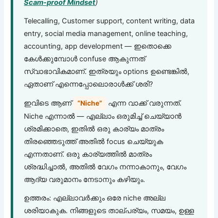
Scam-proof Mindset
)
Telecalling, Customer support, content writing, data
entry, social media management, online teaching,
accounting, app development — ഇതൊക്കെ
കേൾക്കുമ്പോൾ confuse ആകുന്നത്
സ്വാഭാവികമാണ്. ഇത്രയും options ഉണ്ടെങ്കിൽ,
ഏതാണ് എന്നെപ്പോലൊരാൾക്ക് ശരി?
ഇവിടെ ആണ്
എന്ന വാക്ക് വരുന്നത്.
“Niche”
Niche എന്നാൽ — എല്ലാം ഒരുമിച്ച് ചെയ്യാൻ
ശ്രമിക്കാതെ, ഇതിൽ ഒരു കാര്യം മാത്രം
തിരഞ്ഞെടുത്ത് അതിൽ focus ചെയ്യുക
എന്നതാണ്. ഒരു കാര്യത്തിൽ മാത്രം
ശ്രദ്ധിച്ചാൽ, അതിൽ വേഗം നന്നാകാനും, വേഗം
ആദ്യ വരുമാനം നേടാനും കഴിയും.
ഉത്തരം: എല്ലാവർക്കും ഒരേ niche അല്ല
ശരിയാകുക. നിങ്ങളുടെ താല്പര്യം, സമയം, ഉള്ള