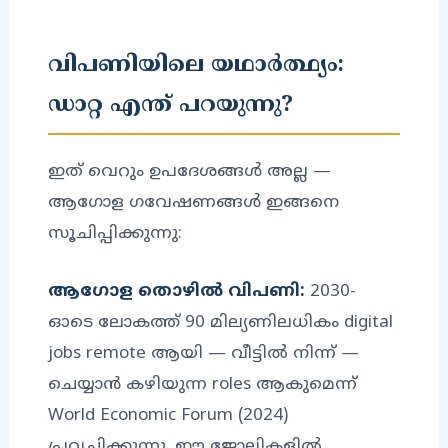
വിപണിയിലെ യഥാർത്ഥ്യം:
ഡാറ്റ എന്ത് പറയുന്നു?
ഇത് വെറും ഉപദേശങ്ങൾ അല്ല —
ആഗോള ഗവേഷണങ്ങൾ ഇങ്ങനെ
സൂചിപ്പിക്കുന്നു:
ആഗോള തൊഴിൽ വിപണി:
2030-
ഓടെ ലോകത്ത് 90 മില്യണിലധികം digital
jobs remote ആയി — വീട്ടിൽ നിന്ന് —
ചെയ്യാൻ കഴിയുന്ന roles ആകുമെന്ന്
World Economic Forum (2024)
പ്രവചിക്കുന്നു. ഈ ജോലികളിൽ