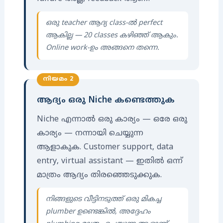
ഒരു teacher ആദ്യ class-ൽ perfect
ആകില്ല — 20 classes കഴിഞ്ഞ് ആകും.
Online work-ഉം അങ്ങനെ തന്നെ.
നിയമം 2
ആദ്യം ഒരു Niche കണ്ടെത്തുക
Niche എന്നാൽ ഒരു കാര്യം — ഒരേ ഒരു
കാര്യം — നന്നായി ചെയ്യുന്ന
ആളാകുക. Customer support, data
entry, virtual assistant — ഇതിൽ ഒന്ന്
മാത്രം ആദ്യം തിരഞ്ഞെടുക്കുക.
നിങ്ങളുടെ വീട്ടിനടുത്ത് ഒരു മികച്ച
plumber ഉണ്ടെങ്കിൽ, അദ്ദേഹം