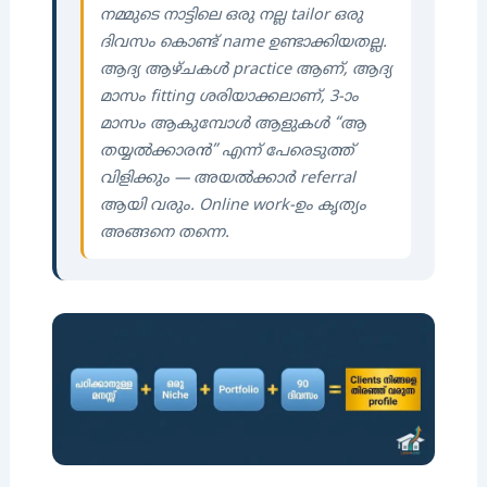
നമ്മുടെ നാട്ടിലെ ഒരു നല്ല tailor ഒരു
ദിവസം കൊണ്ട് name ഉണ്ടാക്കിയതല്ല.
ആദ്യ ആഴ്ചകൾ practice ആണ്, ആദ്യ
മാസം fitting ശരിയാക്കലാണ്, 3-ാം
മാസം ആകുമ്പോൾ ആളുകൾ “ആ
തയ്യൽക്കാരൻ” എന്ന് പേരെടുത്ത്
വിളിക്കും — അയൽക്കാർ referral
ആയി വരും. Online work-ഉം കൃത്യം
അങ്ങനെ തന്നെ.