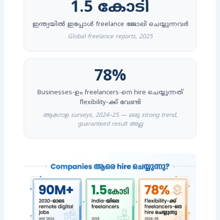
1.5 കോടി
ഇന്ത്യയിൽ ഇപ്പോൾ freelance ജോലി ചെയ്യുന്നവർ
Global freelance reports, 2025
78%
Businesses-ഉം freelancers-നെ hire ചെയ്യുന്നത്
flexibility-ക്ക് വേണ്ടി
ആഗോള surveys, 2024–25 — ഒരു strong trend,
guaranteed result അല്ല