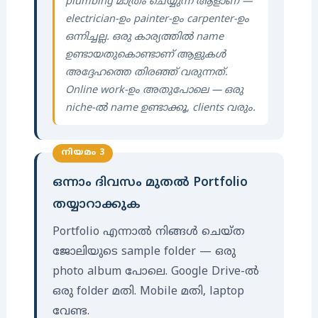
plumbing മാത്രം ചെയ്യുന്ന ആളാണ് —
electrician-ഉം painter-ഉം carpenter-ഉം
ഒന്നിച്ചല്ല. ഒരു കാര്യത്തിൽ name
ഉണ്ടായതുകൊണ്ടാണ് ആളുകൾ
അദ്ദേഹത്തെ തിരഞ്ഞ് വരുന്നത്.
Online work-ഉം അതുപോലെ — ഒരു
niche-ൽ name ഉണ്ടാക്കൂ, clients വരും.
നിയമം 3
ഒന്നാം ദിവസം മുതൽ Portfolio
തയ്യാറാക്കുക
Portfolio എന്നാൽ നിങ്ങൾ ചെയ്ത
ജോലിയുടെ sample folder — ഒരു
photo album പോലെ. Google Drive-ൽ
ഒരു folder മതി. Mobile മതി, laptop
വേണ്ട.