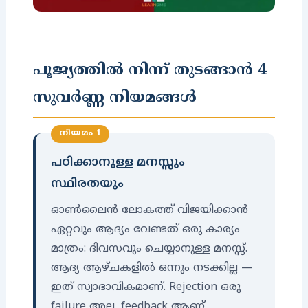
പൂജ്യത്തിൽ നിന്ന് തുടങ്ങാൻ 4
സുവർണ്ണ നിയമങ്ങൾ
നിയമം 1
പഠിക്കാനുള്ള മനസ്സും
സ്ഥിരതയും
ഓൺലൈൻ ലോകത്ത് വിജയിക്കാൻ
ഏറ്റവും ആദ്യം വേണ്ടത് ഒരു കാര്യം
മാത്രം: ദിവസവും ചെയ്യാനുള്ള മനസ്സ്.
ആദ്യ ആഴ്ചകളിൽ ഒന്നും നടക്കില്ല —
ഇത് സ്വാഭാവികമാണ്. Rejection ഒരു
failure അല്ല, feedback ആണ്.