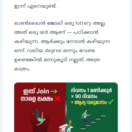
ഇന്ന് ഏറെയുണ്ട്.
ഓൺലൈൻ ജോലി ഒരു lottery അല്ല.
അത് ഒരു skill ആണ് — പഠിക്കാൻ
കഴിയുന്ന, ആർക്കും നേടാൻ കഴിയുന്ന
ഒന്ന്. വലിയ degree ഒന്നും വേണ്ട.
ഉണ്ടെങ്കിൽ ഒന്നുകൂടി നല്ലത്, അത്ര
മാത്രം.