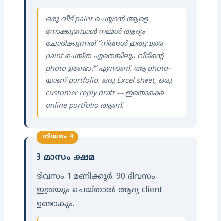
ഒരു വീട് paint ചെയ്യാൻ ആളെ
നോക്കുമ്പോൾ നമ്മൾ ആദ്യം
ചോദിക്കുന്നത് “നിങ്ങൾ ഇതുവരെ
paint ചെയ്ത ഏതെങ്കിലും വീടിന്റെ
photo ഉണ്ടോ?” എന്നാണ്. ആ photo-
യാണ് portfolio. ഒരു Excel sheet, ഒരു
customer reply draft — ഇതൊക്കെ
online portfolio ആണ്.
നിയമം 4
3 മാസം ക്ഷമ
ദിവസം 1 മണിക്കൂർ. 90 ദിവസം.
ഇത്രയും ചെയ്‌താൽ ആദ്യ client
ഉണ്ടാകും.