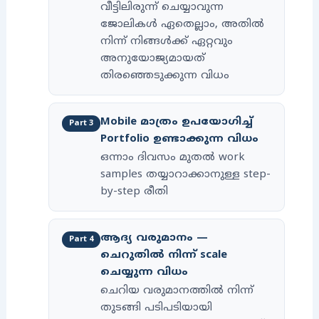
വീട്ടിലിരുന്ന് ചെയ്യാവുന്ന
ജോലികൾ ഏതെല്ലാം, അതിൽ
നിന്ന് നിങ്ങൾക്ക് ഏറ്റവും
അനുയോജ്യമായത്
തിരഞ്ഞെടുക്കുന്ന വിധം
Mobile മാത്രം ഉപയോഗിച്ച്
Part 3
Portfolio ഉണ്ടാക്കുന്ന വിധം
ഒന്നാം ദിവസം മുതൽ work
samples തയ്യാറാക്കാനുള്ള step-
by-step രീതി
ആദ്യ വരുമാനം —
Part 4
ചെറുതിൽ നിന്ന് scale
ചെയ്യുന്ന വിധം
ചെറിയ വരുമാനത്തിൽ നിന്ന്
തുടങ്ങി പടിപടിയായി