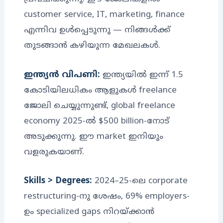
customer service, IT, marketing, finance
എന്നിവ ഉൾപ്പെടുന്നു — നിങ്ങൾക്ക്
തുടങ്ങാൻ കഴിയുന്ന മേഖലകൾ.
ഇന്ത്യൻ വിപണി:
ഇന്ത്യയിൽ ഇന്ന് 1.5
കോടിയിലധികം ആളുകൾ freelance
ജോലി ചെയ്യുന്നുണ്ട്, global freelance
economy 2025-ൽ $500 billion-നോട്
അടുക്കുന്നു. ഈ market ഇനിയും
വളരുകയാണ്.
Skills > Degrees:
2024–25-ലെ corporate
restructuring-നു ശേഷം, 69% employers-
ഉം specialized gaps നിറയ്ക്കാൻ