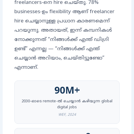
freelancers-നെ hire ചെയ്തു. 78%
businesses-ഉം flexibility ആണ് freelancer
hire ചെയ്യാനുള്ള പ്രധാന കാരണമെന്ന്
പറയുന്നു. അതായത്, ഇന്ന് കമ്പനികൾ
നോക്കുന്നത് “നിങ്ങൾക്ക് എന്ത് ഡിഗ്രി
ഉണ്ട്” എന്നല്ല — “നിങ്ങൾക്ക് എന്ത്
ചെയ്യാൻ അറിയാം, ചെയ്തിട്ടുണ്ടോ”
എന്നാണ്.
90M+
2030-ഓടെ remote-ൽ ചെയ്യാൻ കഴിയുന്ന global
digital jobs
WEF, 2024