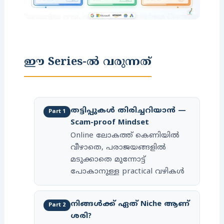
ഈ Series-ൽ വരുന്നത്
തട്ടിപ്പുകൾ തിരിച്ചറിയാൻ —
Part 1
Scam-proof Mindset
Online ലോകത്ത് കെണിയിൽ
വീഴാതെ, പരാജയങ്ങളിൽ
മടുക്കാതെ മുന്നോട്ട്
പോകാനുള്ള practical വഴികൾ
നിങ്ങൾക്ക് ഏത് Niche ആണ്
Part 2
ശരി?