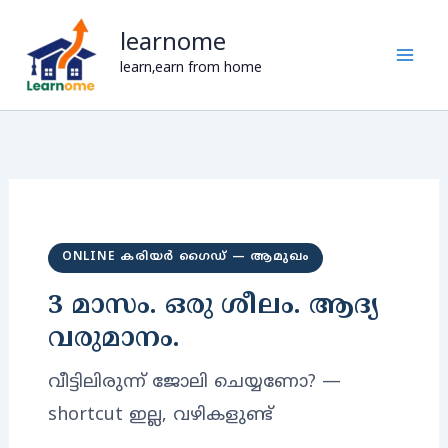
Skip
learnome
to
learn,earn from home
content
ONLINE കരിയർ ഗൈഡ് — ആമുഖം
3 മാസം. ഒരു ശീലം. ആദ്യ
വരുമാനം.
വീട്ടിലിരുന്ന് ജോലി ചെയ്യണോ? —
shortcut ഇല്ല, വഴികളുണ്ട്