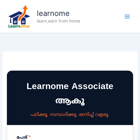
Skip
to
learnome
content
learn,earn from home
Learnome Associate
ആകൂ
പഠിക്കൂ. സമ്പാദിക്കൂ. ഒന്നിച്ച് വളരൂ.
പേര്
*