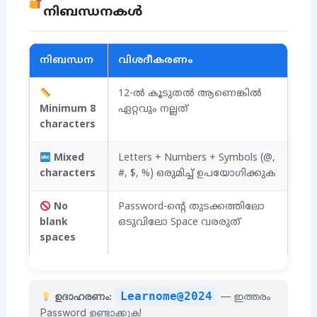
നിബന്ധനകൾ
നിബന്ധന
വിശദീകരണം
12-ൽ കൂടുതൽ ആണെങ്കിൽ
Minimum 8
ഏറ്റവും നല്ലത്
characters
Mixed
Letters + Numbers + Symbols (@,
characters
#, $, %) ഒരുമിച്ച് ഉപയോഗിക്കുക
No
Password-ന്റെ തുടക്കത്തിലോ
blank
ഒടുവിലോ Space വരരുത്
spaces
Learnome@2024
ഉദാഹരണം:
— ഇത്തരം
Password ഉണ്ടാക്കുക!