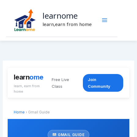
Skip
to
learnome
content
learn,earn from home
learn
ome
Free Live
Join
learn, earn from
Class
Community
home
Home
› Gmail Guide
GMAIL GUIDE