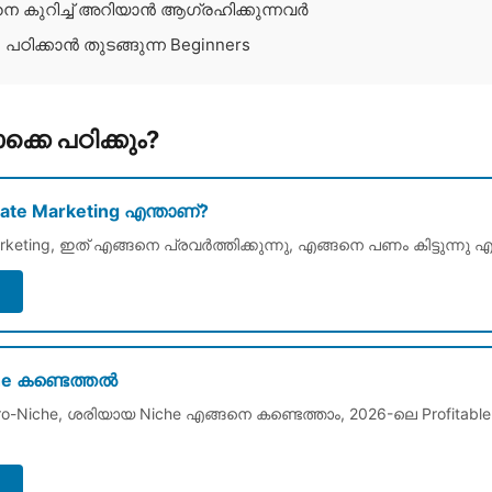
-നെ കുറിച്ച് അറിയാൻ ആഗ്രഹിക്കുന്നവർ
g പഠിക്കാൻ തുടങ്ങുന്ന Beginners
്കെ പഠിക്കും?
liate Marketing എന്താണ്?
arketing, ഇത് എങ്ങനെ പ്രവർത്തിക്കുന്നു, എങ്ങനെ പണം കിട്ടുന്നു എന
→
he കണ്ടെത്തൽ
ro-Niche, ശരിയായ Niche എങ്ങനെ കണ്ടെത്താം, 2026-ലെ Profitable
→