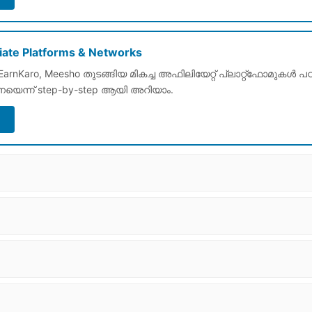
liate Platforms & Networks
EarnKaro, Meesho തുടങ്ങിയ മികച്ച അഫിലിയേറ്റ് പ്ലാറ്റ്‌ഫോമുകൾ പഠി
നെയെന്ന് step-by-step ആയി അറിയാം.
→