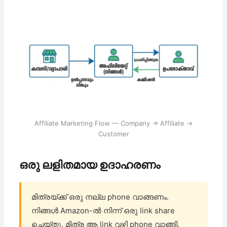
Affiliate Marketing Flow — Company → Affiliate →
Customer
ഒരു ലളിതമായ ഉദാഹരണം
മിത്രയ്ക്ക് ഒരു നല്ല phone വാങ്ങണം.
നിങ്ങൾ Amazon-ൽ നിന്ന് ഒരു link share
ചെയ്തു. മിത്ര ആ link വഴി phone വാങ്ങി.