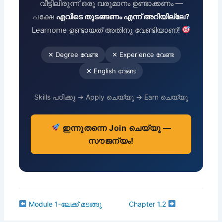
വീട്ടിലിരുന്ന് ഒരു വരുമാനം ഉണ്ടാക്കണം —
പക്ഷേ
എവിടെ തുടങ്ങണം എന്ന് അറിയില്ലേ?
Learnome ഉണ്ടായത് അതിനു വേണ്ടിയാണ്!
✕ Degree വേണ്ട
✕ Experience വേണ്ട
✕ English വേണ്ട
Skills പഠിക്കൂ → Apply ചെയ്യൂ → Earn ചെയ്യൂ
ഇന്നുതന്നെ Join ചെയ്യൂ —
സൗജന്യം!
Module 1-ലേക്ക് മടങ്ങൂ
Chapter 1.2