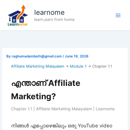
Skip
to
learnome
content
learn,earn from home
By
raghumadambath@gmail.com
/
June 19, 2026
Affiliate Marketing Malayalam
→
Module 1
→ Chapter 1.1
എന്താണ് Affiliate
Marketing?
Chapter 1.1 | Affiliate Marketing Malayalam | Learnome
നിങ്ങൾ എപ്പോഴെങ്കിലും ഒരു YouTube video