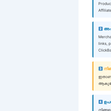
Produc
Affili
അഫില
Mercha
links,
ClickB
നിങ്
ഇതാണ് 
ആകുമ്പ
ഉപഭ
നിങ്ങളു