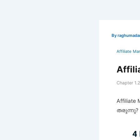
Skip
to
content
By
raghumada
Affiliate M
Affil
Chapter 1.2
Affiliat
തരുന്നു