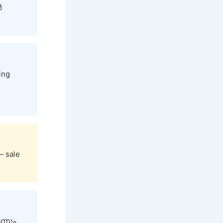
ർ
ing
— sale
ന്നും