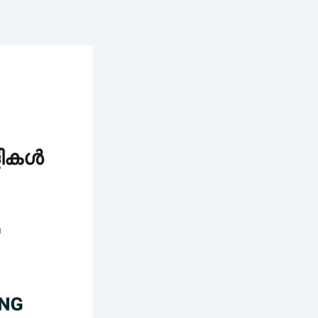
ാളികൾ
n