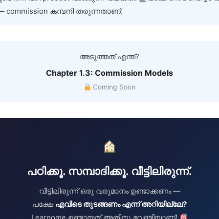
 commission കമ്പനി തരുന്നതാണ്.
അടുത്തത് എന്ത്?
Chapter 1.3: Commission Models
Coming Soon
പഠിക്കൂ. സമ്പാദിക്കൂ. വീട്ടിലിരുന്ന്.
വീട്ടിലിരുന്ന് ഒരു വരുമാനം ഉണ്ടാക്കണം —
പക്ഷേ
എവിടെ തുടങ്ങണം എന്ന് അറിയില്ലേ?
Learnome ഉണ്ടായത് അതിനു വേണ്ടിയാണ്!