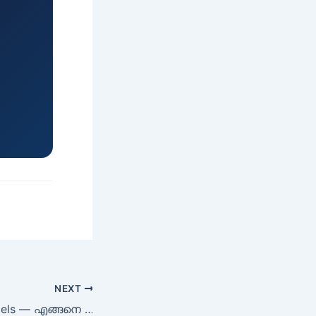
NEXT
Commission Models — എങ്ങനെ പണം കിട്ടുന്നു? | Chapter 1.3 | Affiliate Marketing Malayalam | Learnome