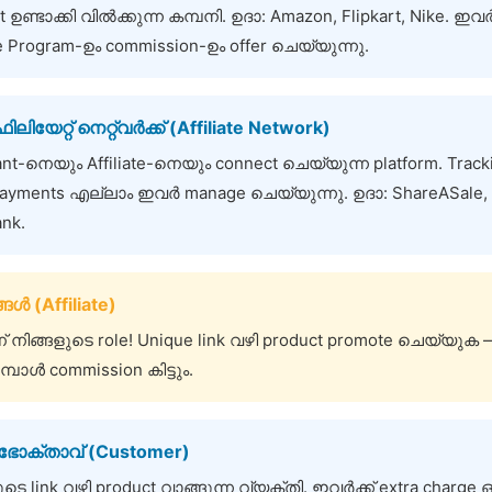
t ഉണ്ടാക്കി വിൽക്കുന്ന കമ്പനി. ഉദാ: Amazon, Flipkart, Nike. ഇവ
ate Program-ഉം commission-ഉം offer ചെയ്യുന്നു.
ിയേറ്റ് നെറ്റ്‌വർക്ക് (Affiliate Network)
nt-നെയും Affiliate-നെയും connect ചെയ്യുന്ന platform. Track
 payments എല്ലാം ഇവർ manage ചെയ്യുന്നു. ഉദാ: ShareASale,
ank.
ങൾ (Affiliate)
നിങ്ങളുടെ role! Unique link വഴി product promote ചെയ്യുക 
ോൾ commission കിട്ടും.
ോക്താവ് (Customer)
ടെ link വഴി product വാങ്ങുന്ന വ്യക്തി. ഇവർക്ക് extra charge ഒ