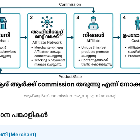
ആര് ആർക്ക് commission തരുന്നു എന്ന് നോക്കൂ!
ധാന പങ്കാളികൾ
പനി (Merchant)