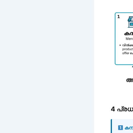
4 പ്ര
കമ്