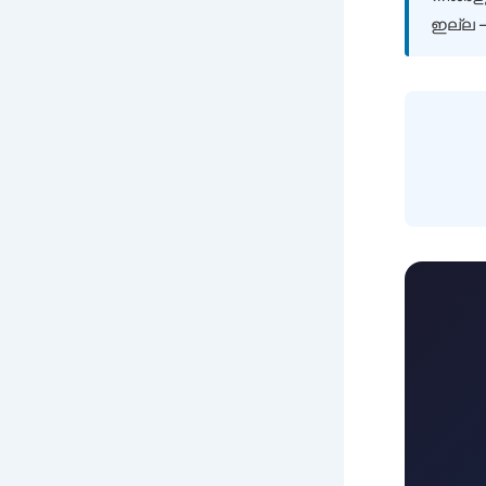
ഇല്ല —