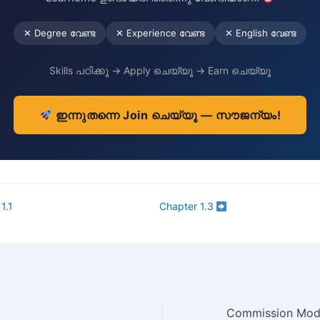
✕ Degree വേണ്ട
✕ Experience വേണ്ട
✕ English വേണ്ട
Skills പഠിക്കൂ → Apply ചെയ്യൂ → Earn ചെയ്യൂ
ഇന്നുതന്നെ Join ചെയ്യൂ — സൗജന്യം!
1.1
Chapter 1.3