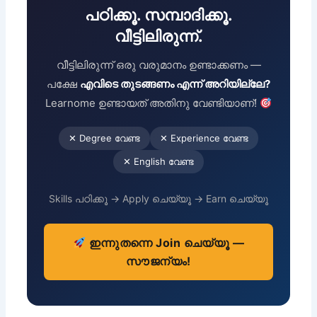
പഠിക്കൂ. സമ്പാദിക്കൂ.
വീട്ടിലിരുന്ന്.
വീട്ടിലിരുന്ന് ഒരു വരുമാനം ഉണ്ടാക്കണം —
പക്ഷേ
എവിടെ തുടങ്ങണം എന്ന് അറിയില്ലേ?
Learnome ഉണ്ടായത് അതിനു വേണ്ടിയാണ്!
✕ Degree വേണ്ട
✕ Experience വേണ്ട
✕ English വേണ്ട
Skills പഠിക്കൂ → Apply ചെയ്യൂ → Earn ചെയ്യൂ
ഇന്നുതന്നെ Join ചെയ്യൂ —
സൗജന്യം!