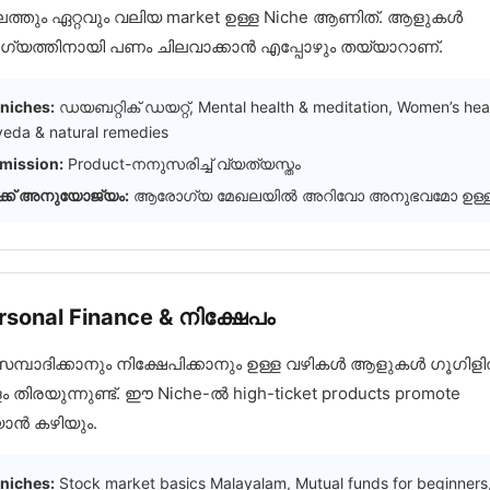
ലത്തും ഏറ്റവും വലിയ market ഉള്ള Niche ആണിത്. ആളുകൾ
യത്തിനായി പണം ചിലവാക്കാൻ എപ്പോഴും തയ്യാറാണ്.
niches:
ഡയബറ്റിക് ഡയറ്റ്, Mental health & meditation, Women’s heal
veda & natural remedies
ission:
Product-നനുസരിച്ച് വ്യത്യസ്തം
്ക് അനുയോജ്യം:
ആരോഗ്യ മേഖലയിൽ അറിവോ അനുഭവമോ ഉള്
ersonal Finance & നിക്ഷേപം
മ്പാദിക്കാനും നിക്ഷേപിക്കാനും ഉള്ള വഴികൾ ആളുകൾ ഗൂഗിള
 തിരയുന്നുണ്ട്. ഈ Niche-ൽ high-ticket products promote
ാൻ കഴിയും.
niches:
Stock market basics Malayalam, Mutual funds for beginners