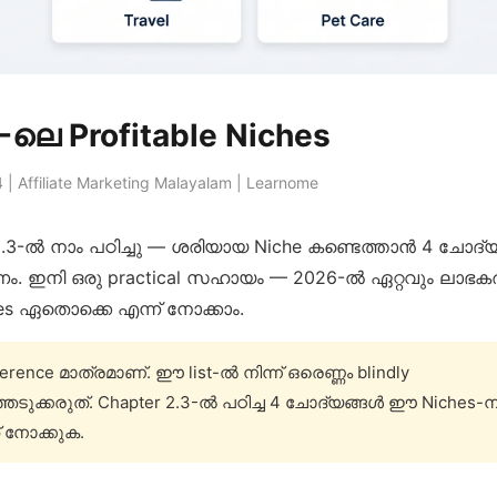
ലെ Profitable Niches
 | Affiliate Marketing Malayalam | Learnome
2.3-ൽ നാം പഠിച്ചു — ശരിയായ Niche കണ്ടെത്താൻ 4 ചോദ്
ണം. ഇനി ഒരു practical സഹായം — 2026-ൽ ഏറ്റവും ലാഭ
es ഏതൊക്കെ എന്ന് നോക്കാം.
erence മാത്രമാണ്. ഈ list-ൽ നിന്ന് ഒരെണ്ണം blindly
െടുക്കരുത്. Chapter 2.3-ൽ പഠിച്ച 4 ചോദ്യങ്ങൾ ഈ Niches-നു
 നോക്കുക.