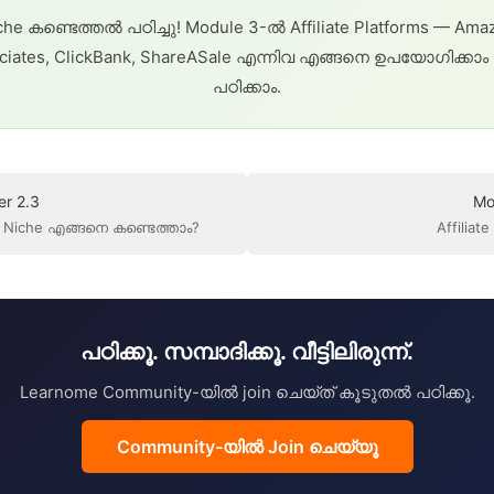
che കണ്ടെത്തൽ പഠിച്ചു! Module 3-ൽ Affiliate Platforms — Ama
ciates, ClickBank, ShareASale എന്നിവ എങ്ങനെ ഉപയോഗിക്കാം 
പഠിക്കാം.
r 2.3
Mo
Niche എങ്ങനെ കണ്ടെത്താം?
Affiliat
പഠിക്കൂ. സമ്പാദിക്കൂ. വീട്ടിലിരുന്ന്.
Learnome Community-യിൽ join ചെയ്ത് കൂടുതൽ പഠിക്കൂ.
Community-യിൽ Join ചെയ്യൂ