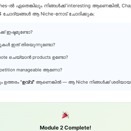
es-ൽ ഏതെങ്കിലും നിങ്ങൾക്ക് interesting ആണെങ്കിൽ, Chap
 4 ചോദ്യങ്ങൾ ആ Niche-നോട് ചോദിക്കുക:
്ക് ഇഷ്ടമുണ്ടോ?
കൾ ഇത് തിരയുന്നുണ്ടോ?
ote ചെയ്യാൻ products ഉണ്ടോ?
petition manageable ആണോ?
ം ഉത്തരം
“ഉവ്വ്”
ആണെങ്കിൽ — ആ Niche നിങ്ങൾക്ക് ശരിയായ
Module 2 Complete!