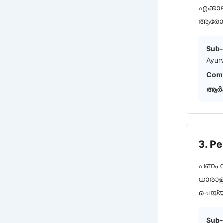
എക്കാ
ആരോഗ്
Sub-
Ayur
Comm
ആർക
3. P
പണം സ
ധാരാളം
ചെയ്യ
Sub-