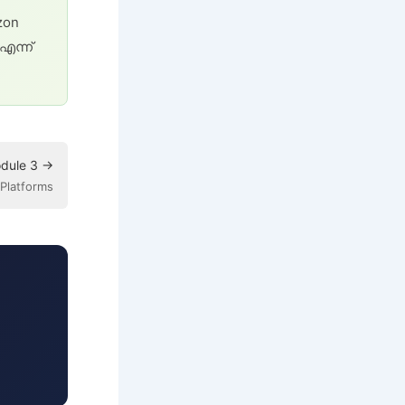
zon
എന്ന്
dule 3 →
e Platforms