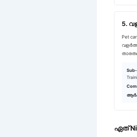
5. വ
Pet c
വളർത്
താരതമ
Sub-
Train
Comm
ആർക
ഏത് N