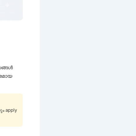
യങ്ങൾ
കരമായ
ം apply