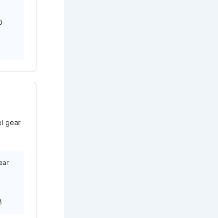
0
l gear
ear
ർ