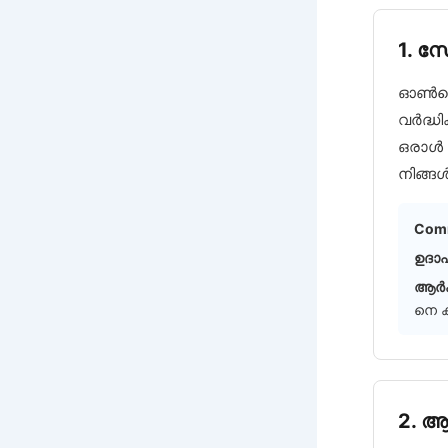
1. സോ
ഓൺലൈൻ
വർദ്ധ
ഒരാൾ ഒ
നിങ്ങൾക
Comm
ഉദാ
ആർക
നെ ക
2. ആ