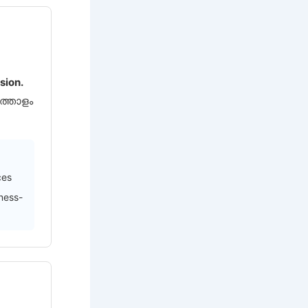
sion.
ത്തോളം
ces
ness-