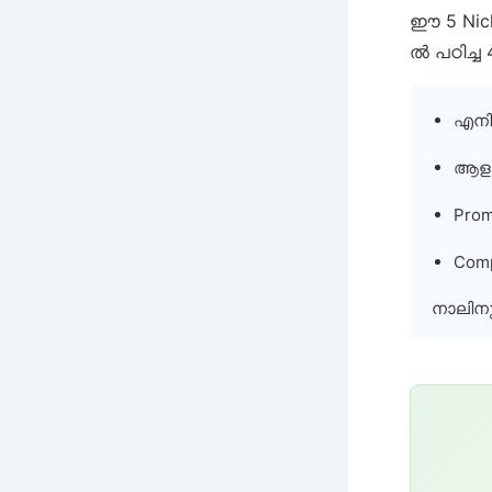
ഈ 5 Nich
ൽ പഠിച്ച
എനിക
ആളു
Prom
Com
നാലിനു