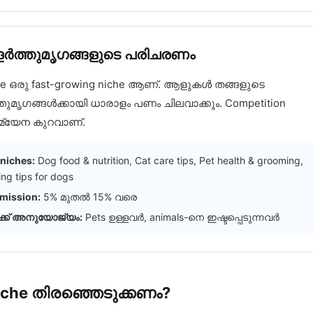
ളർത്തുമൃഗങ്ങളുടെ പരിചരണം
are ഒരു fast-growing niche ആണ്. ആളുകൾ തങ്ങളുടെ
തുമൃഗങ്ങൾക്കായി ധാരാളം പണം ചിലവാക്കും. Competition
്യേന കുറവാണ്.
niches:
Dog food & nutrition, Cat care tips, Pet health & grooming,
ing tips for dogs
ission:
5% മുതൽ 15% വരെ
്ക് അനുയോജ്യം:
Pets ഉള്ളവർ, animals-നെ ഇഷ്ടപ്പെടുന്നവർ
iche തിരഞ്ഞെടുക്കണം?