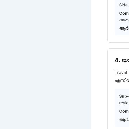
Side 
Comm
വരെ 
ആർക
4. യ
Travel
എന്നിവ
Sub-
revi
Comm
ആർക