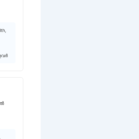
th,
ളവർ
ിൽ
,