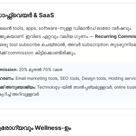
ഫ്റ്റ്‌വെയർ & SaaS
 tools, apps, software-നുള്ള ഡിമാൻഡ് ഓരോ വർഷവും
ിക്കുകയാണ്. ഇവിടെ ഏറ്റവും വലിയ ഗുണം —
Recurring Commis
രു tool subscribe ചെയ്താൽ, അവർ subscription തുടരുന്നിട
്ക് commission കിട്ടിക്കൊണ്ടിരിക്കും.
ission:
20% മുതൽ 70% വരെ
ഹരണം:
Email marketing tools, SEO tools, Design tools, Hosting servi
്ക് അനുയോജ്യം:
Technology-യിൽ താൽപ്പര്യമുള്ളവർ, online busi
ുറിച്ച് അറിവുള്ളവർ
രോഗ്യവും Wellness-ഉം