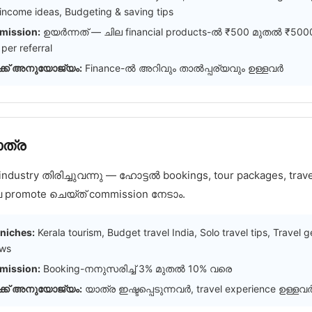
income ideas, Budgeting & saving tips
ission:
ഉയർന്നത് — ചില financial products-ൽ ₹500 മുതൽ ₹500
per referral
്ക് അനുയോജ്യം:
Finance-ൽ അറിവും താൽപ്പര്യവും ഉള്ളവർ
ാത്ര
 industry തിരിച്ചുവന്നു — ഹോട്ടൽ bookings, tour packages, trave
 promote ചെയ്ത് commission നേടാം.
niches:
Kerala tourism, Budget travel India, Solo travel tips, Travel g
ews
ission:
Booking-നനുസരിച്ച് 3% മുതൽ 10% വരെ
്ക് അനുയോജ്യം:
യാത്ര ഇഷ്ടപ്പെടുന്നവർ, travel experience ഉള്ളവ